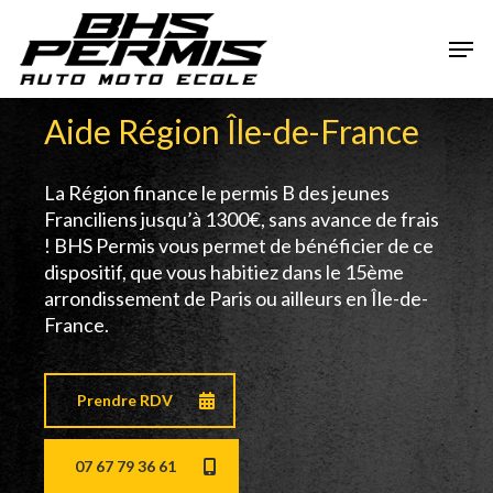
Skip
Men
to
main
Close
content
Menu
Aide Région Île-de-France
La Région finance le permis B des jeunes
Franciliens jusqu’à 1300€, sans avance de frais
! BHS Permis vous permet de bénéficier de ce
dispositif, que vous habitiez dans le 15ème
arrondissement de Paris ou ailleurs en Île-de-
France.
Prendre RDV
07 67 79 36 61